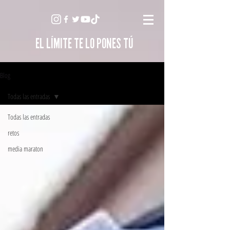
EL LÍMITE TE LO PONES TÚ
Blog
Todas las entradas
Todas las entradas
retos
media maraton