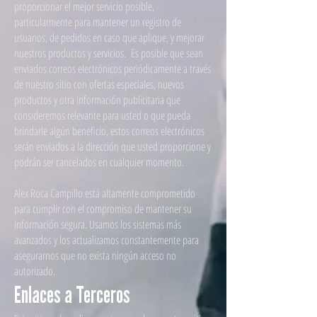
proporcionar el mejor servicio posible,
particularmente para mantener un registro de
usuarios, de pedidos en caso que aplique, y mejorar
nuestros productos y servicios. Es posible que sean
enviados correos electrónicos periódicamente a través
de nuestro sitio con ofertas especiales, nuevos
productos y otra información publicitaria que
consideremos relevante para usted o que pueda
brindarle algún beneficio, estos correos electrónicos
serán enviados a la dirección que usted proporcione y
podrán ser cancelados en cualquier momento.
Alex Roca Campillo está altamente comprometido
para cumplir con el compromiso de mantener su
información segura. Usamos los sistemas más
avanzados y los actualizamos constantemente para
asegurarnos que no exista ningún acceso no
autorizado.
Enlaces a Terceros