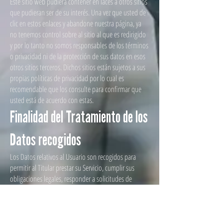
Este sitio web pudiera contener en laces a otros sitios
que pudieran ser de su interés. Una vez que usted de
clic en estos enlaces y abandone nuestra página, ya
no tenemos control sobre al sitio al que es redirigido
y por lo tanto no somos responsables de los términos
o privacidad ni de la protección de sus datos en esos
otros sitios terceros. Dichos sitios están sujetos a sus
propias políticas de privacidad por lo cual es
recomendable que los consulte para confirmar que
usted está de acuerdo con estas.
Finalidad del Tratamiento de los
Datos recogidos
Los Datos relativos al Usuario son recogidos para
permitir al Titular prestar su Servicio, cumplir sus
obligaciones legales, responder a solicitudes de
ejecución, proteger sus derechos e intereses (o los de
sus Usuarios o terceros), detectar cualquier actividad
maliciosa o fraudulenta, así como para las siguientes
finalidades: Comentario de contenidos y Contactar