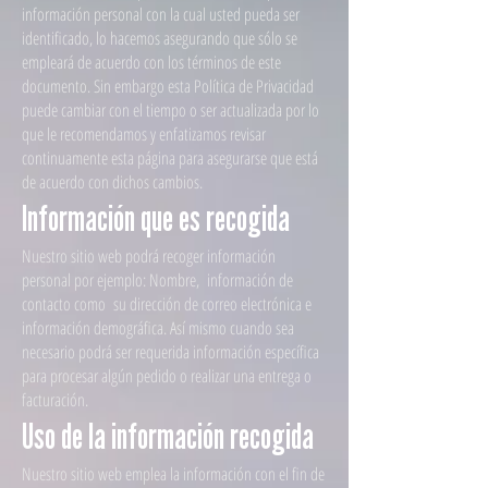
información personal con la cual usted pueda ser
identificado, lo hacemos asegurando que sólo se
empleará de acuerdo con los términos de este
documento. Sin embargo esta Política de Privacidad
puede cambiar con el tiempo o ser actualizada por lo
que le recomendamos y enfatizamos revisar
continuamente esta página para asegurarse que está
de acuerdo con dichos cambios.
Información que es recogida
Nuestro sitio web podrá recoger información
personal por ejemplo: Nombre, información de
contacto como su dirección de correo electrónica e
información demográfica. Así mismo cuando sea
necesario podrá ser requerida información específica
para procesar algún pedido o realizar una entrega o
facturación.
Uso de la información recogida
Nuestro sitio web emplea la información con el fin de