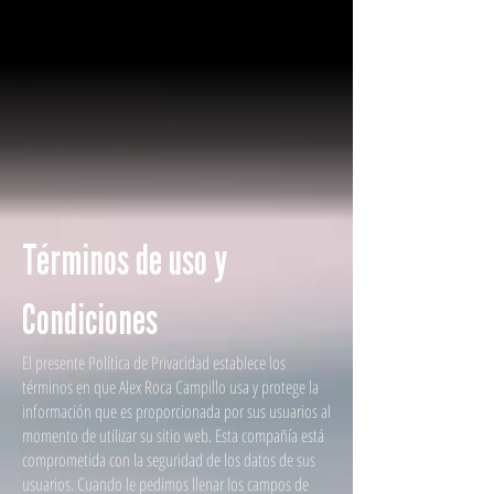
Términos de uso y
Condiciones
El presente Política de Privacidad establece los
términos en que Alex Roca Campillo usa y protege la
información que es proporcionada por sus usuarios al
momento de utilizar su sitio web. Esta compañía está
comprometida con la seguridad de los datos de sus
usuarios. Cuando le pedimos llenar los campos de